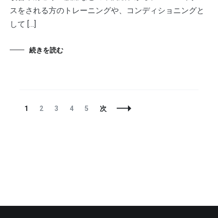
スをされる方のトレーニングや、コンディショニングと
して […]
続きを読む
投
固
固
固
固
固
1
2
3
4
5
次
稿
定
定
定
定
定
ナ
ペ
ペ
ペ
ペ
ペ
ビ
ー
ー
ー
ー
ー
ゲ
ジ
ジ
ジ
ジ
ジ
ー
シ
ョ
ン