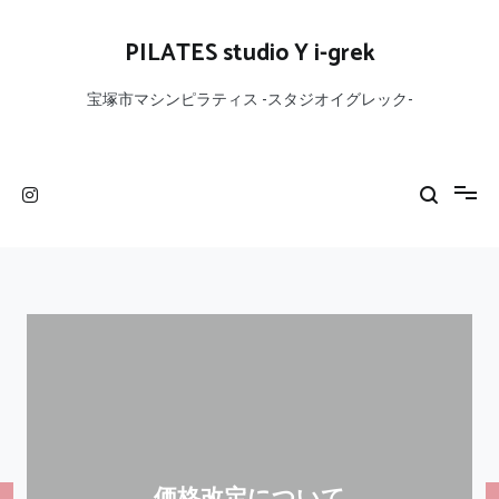
コ
ン
PILATES studio Y i-grek
テ
ン
宝塚市マシンピラティス -スタジオイグレック-
ツ
へ
ス
キ
ッ
プ