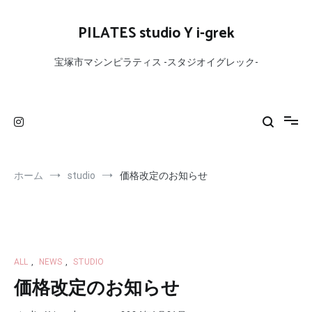
コ
ン
PILATES studio Y i-grek
テ
ン
宝塚市マシンピラティス -スタジオイグレック-
ツ
へ
ス
キ
ッ
プ
ホーム
studio
価格改定のお知らせ
ALL
,
NEWS
,
STUDIO
価格改定のお知らせ