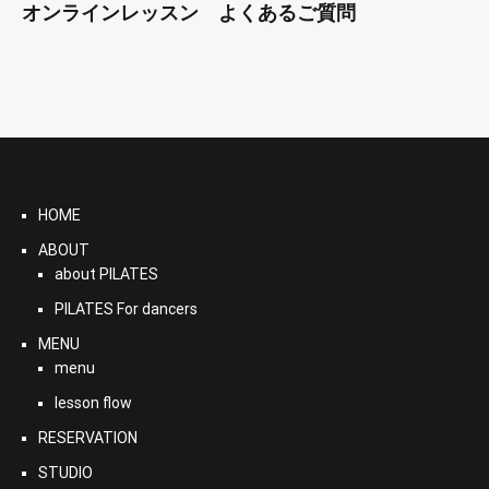
オンラインレッスン よくあるご質問
HOME
ABOUT
about PILATES
PILATES For dancers
MENU
menu
lesson flow
RESERVATION
STUDIO