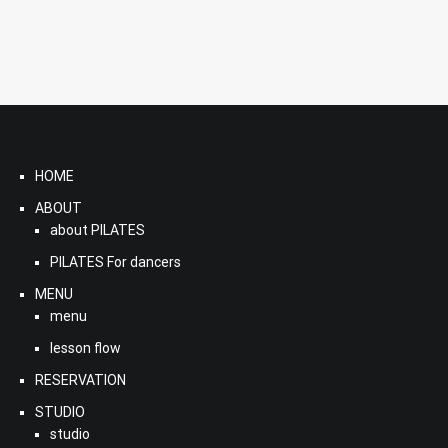
HOME
ABOUT
about PILATES
PILATES For dancers
MENU
menu
lesson flow
RESERVATION
STUDIO
studio