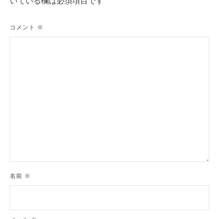
いている欄は必須項目です
ー
シ
コメント
※
ョ
ン
名前
※