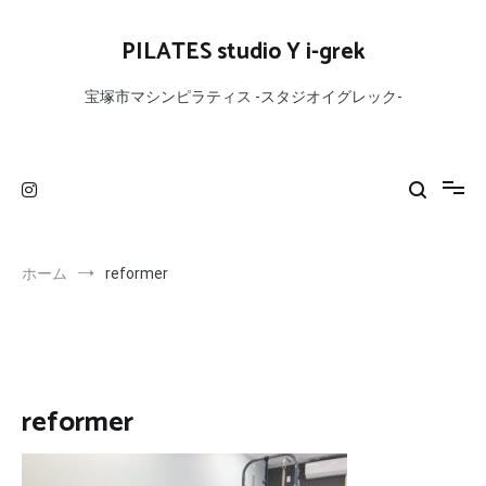
コ
ン
PILATES studio Y i-grek
テ
ン
宝塚市マシンピラティス -スタジオイグレック-
ツ
へ
ス
キ
ッ
プ
ホーム
reformer
reformer