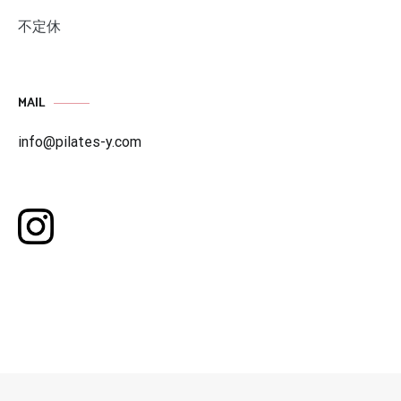
不定休
MAIL
info@pilates-y.com