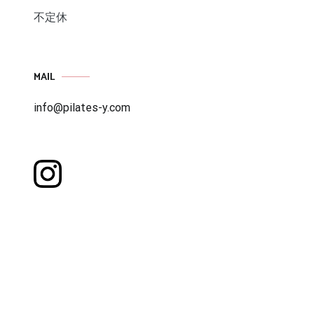
不定休
MAIL
info@pilates-y.com