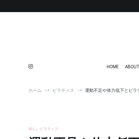
コ
ン
テ
ン
ツ
へ
ス
キ
ッ
プ
HOME
ABOU
ホーム
ピラティス
運動不足や体力低下とピラ
ALL
,
ピラティス