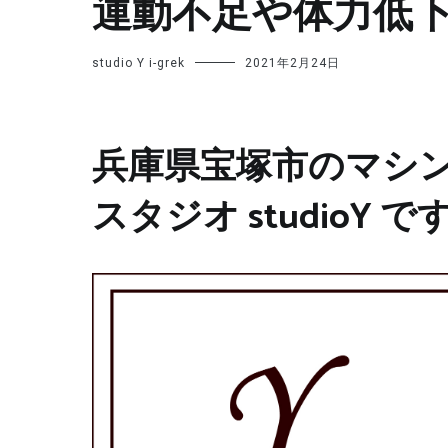
運動不足や体力低
studio Y i-grek
2021年2月24日
兵庫県宝塚市のマシ
スタジオ studioY で