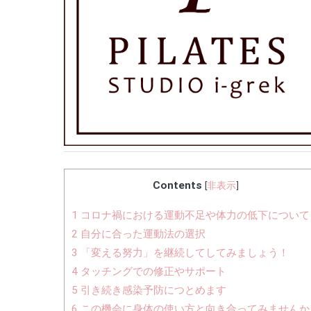
Contents
[
非表示
]
1
コロナ禍における運動不足や体力の低下について
2
自分に合った運動法の選択
3
「変える努力」を継続してしてみましょう！
4
タッチングでの修正やサポート
5
引き続き感染予防につとめます
6
この機会に身体の使い方と向き合ってみませんか