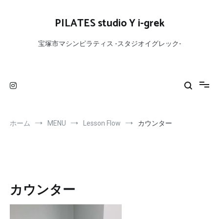
コ
ン
PILATES studio Y i-grek
テ
ン
宝塚市マシンピラティス -スタジオイグレック-
ツ
へ
ス
キ
ッ
プ
ホーム
MENU
Lesson Flow
カウンター
カウンター