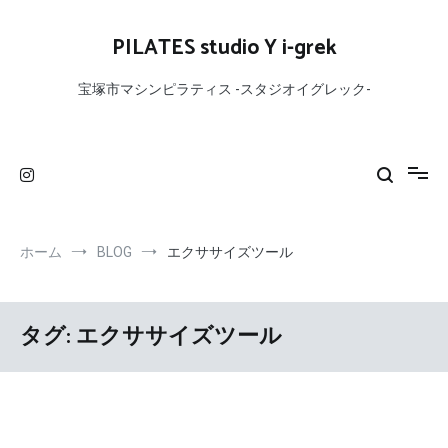
コ
ン
PILATES studio Y i-grek
テ
ン
宝塚市マシンピラティス -スタジオイグレック-
ツ
へ
ス
キ
ッ
プ
ホーム
BLOG
エクササイズツール
タグ:
エクササイズツール