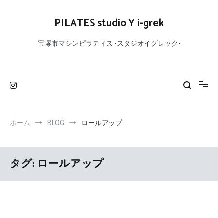
コ
ン
PILATES studio Y i-grek
テ
ン
宝塚市マシンピラティス -スタジオイグレック-
ツ
へ
ス
キ
ッ
プ
ホーム
BLOG
ロールアップ
タグ:
ロールアップ