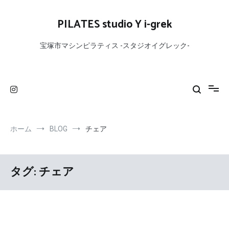
コ
ン
PILATES studio Y i-grek
テ
ン
宝塚市マシンピラティス -スタジオイグレック-
ツ
へ
ス
キ
ッ
プ
ホーム
BLOG
チェア
タグ:
チェア