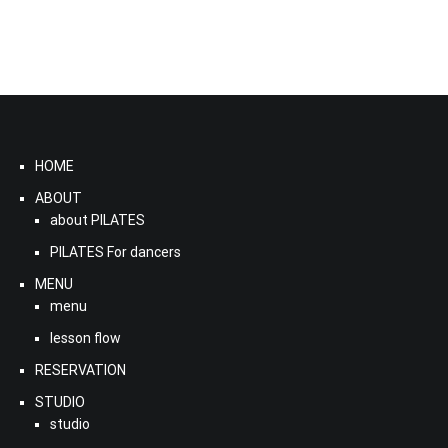
HOME
ABOUT
about PILATES
PILATES For dancers
MENU
menu
lesson flow
RESERVATION
STUDIO
studio