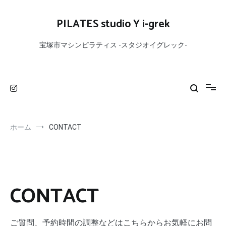
コ
ン
PILATES studio Y i-grek
テ
ン
宝塚市マシンピラティス -スタジオイグレック-
ツ
へ
ス
キ
ッ
プ
ホーム
CONTACT
CONTACT
ご質問、予約時間の調整などはこちらからお気軽にお問